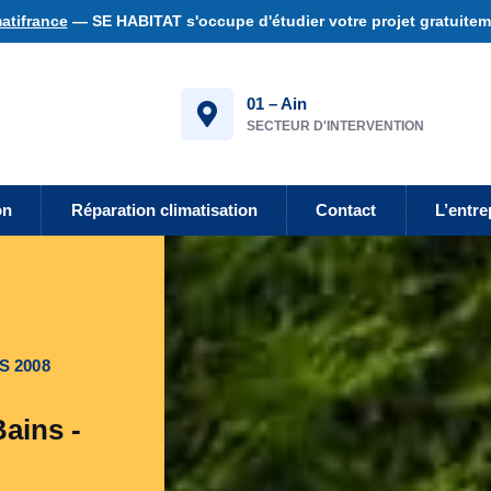
atifrance
— SE HABITAT s'occupe d'étudier votre projet gratuiteme
01 – Ain
SECTEUR D'INTERVENTION
on
Réparation climatisation
Contact
L’entre
S 2008
ains -