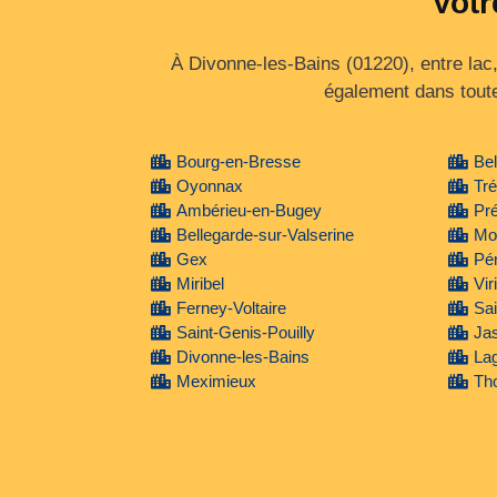
Votr
À Divonne‑les‑Bains (01220), entre lac
également dans tout
Bourg-en-Bresse
Bel
Oyonnax
Tr
Ambérieu-en-Bugey
Pr
Bellegarde-sur-Valserine
Mon
Gex
Pé
Miribel
Vir
Ferney-Voltaire
Sai
Saint-Genis-Pouilly
Jas
Divonne-les-Bains
La
Meximieux
Tho