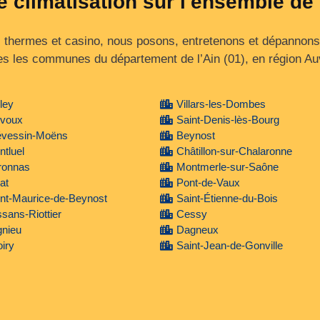
e climatisation sur l'ensemble de 
, thermes et casino, nous posons, entretenons et dépannons 
es les communes du département de l’Ain (01), en région A
ley
Villars-les-Dombes
évoux
Saint-Denis-lès-Bourg
évessin-Moëns
Beynost
tluel
Châtillon-sur-Chalaronne
ronnas
Montmerle-sur-Saône
iat
Pont-de-Vaux
nt-Maurice-de-Beynost
Saint-Étienne-du-Bois
sans-Riottier
Cessy
gnieu
Dagneux
iry
Saint-Jean-de-Gonville