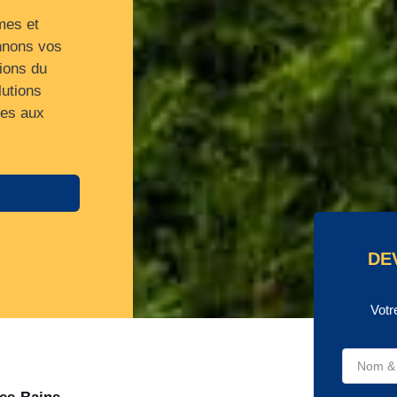
mes et
annons vos
tions du
lutions
ées aux
DE
Votr